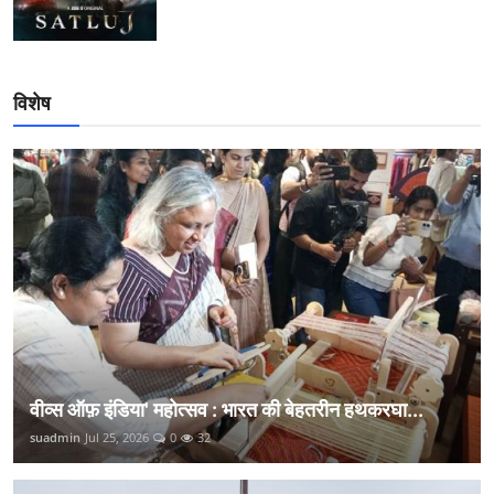
विशेष
वीव्स ऑफ़ इंडिया' महोत्सव : भारत की बेहतरीन हथकरघा...
suadmin
Jul 25, 2026
0
32