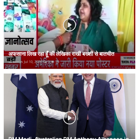
कानून
राजनीति
वीडियो
अफसाना लिख रहा हूँ की लेखिका राखी बख्शी से बातचीत
suadmin
Jul 10, 2026
0
29