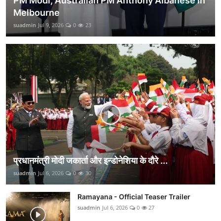
PM Modi, Australian PM Anthony Albanese in
Melbourne
suadmin
Jul 9, 2026
0
23
प्रधानमंत्री मोदी जकार्ता और इन्डोनेशिया के दौरे ...
suadmin
Jul 6, 2026
0
30
Ramayana - Official Teaser Trailer
suadmin
Jul 6, 2026
0
27