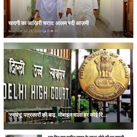
सादगी का आख़िरी चराग़: आलम बदी आज़मी
suadmin
Jul 23, 2026
0
47
'स्वयंभू' पत्रकारों की बाढ़, मोबाइल वाला हर कोई रि...
suadmin
Jul 20, 2026
0
26