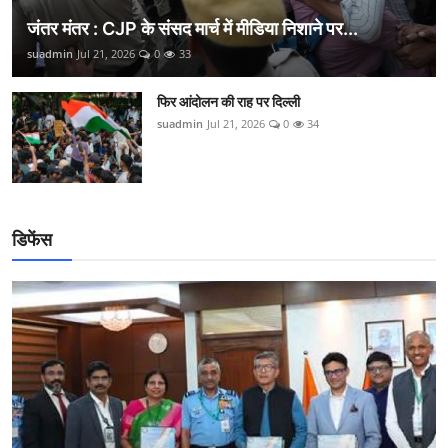
जंतर मंतर : CJP के संसद मार्च में मीडिया निशाने पर...
suadmin
Jul 21, 2026
0
33
फिर आंदोलन की राह पर दिल्ली
suadmin
Jul 21, 2026
0
34
डिफेंस