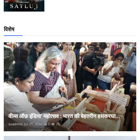
विशेष
वीव्स ऑफ़ इंडिया' महोत्सव : भारत की बेहतरीन हथकरघा...
suadmin
Jul 25, 2026
0
29