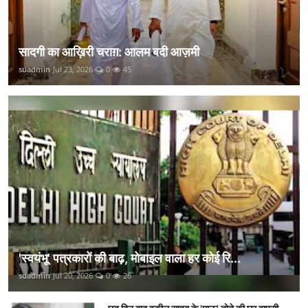
सादगी का आख़िरी चराग़: आलम बदी आज़मी
suadmin
Jul 23, 2026
0
45
'स्वयंभू' पत्रकारों की बाढ़, मोबाइल वाला हर कोई रि...
suadmin
Jul 20, 2026
0
26