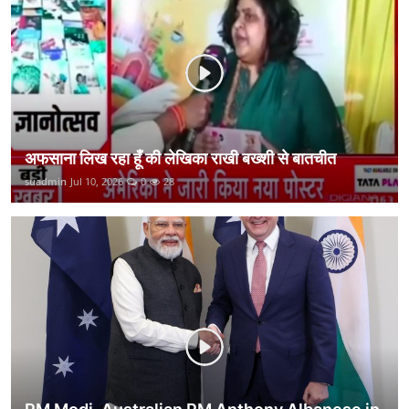
कानून
राजनीति
वीडियो
अफसाना लिख रहा हूँ की लेखिका राखी बख्शी से बातचीत
suadmin
Jul 10, 2026
0
28