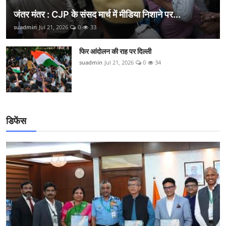
जंतर मंतर : CJP के संसद मार्च में मीडिया निशाने पर...
suadmin
Jul 21, 2026
0
33
फिर आंदोलन की राह पर दिल्ली
suadmin
Jul 21, 2026
0
34
डिफेंस