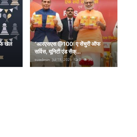
्फ खेल
“आरएसएस @100: ए सेंचुरी ऑफ
सर्विस, यूनिटी एंड सैक्...
suadmin
Jul 18, 2026
0
36