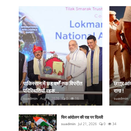
कानून
राजनीति
वीडियो
पाकिस्तान में छह वर्षों तक विपरीत
छात्र आ
परिस्थितियों रहक...
रागा !
suadmin
Aug 1, 2026
0
16
suadmin
फिर आंदोलन की राह पर दिल्ली
suadmin
Jul 21, 2026
0
34