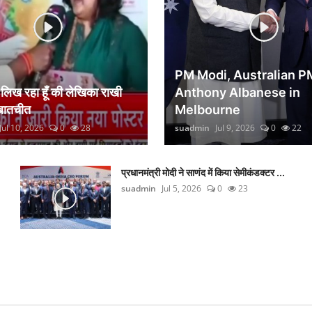
PM Modi, Australian P
िख रहा हूँ की लेखिका राखी
Anthony Albanese in
 बातचीत
Melbourne
Jul 10, 2026
0
28
suadmin
Jul 9, 2026
0
22
प्रधानमंत्री मोदी ने साणंद में किया सेमीकंडक्टर ...
suadmin
Jul 5, 2026
0
23