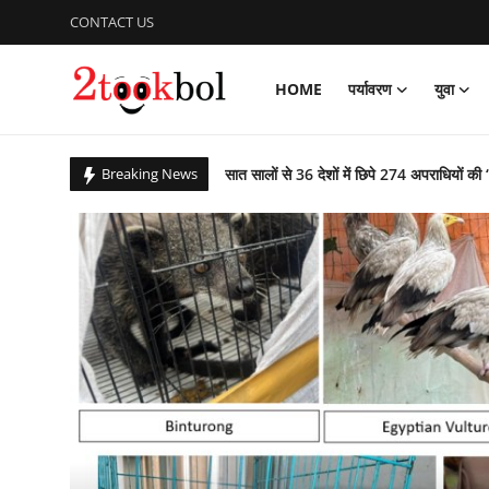
CONTACT US
HOME
पर्यावरण
युवा
Login
Register
सात सालों से 36 देशों में छिपे 274 अपराधियों की 
Breaking News
Home
कचरे से कंचन: कूड़े के पहाड़ को बना दिया राप्ती ई
पर्यावरण
बिहार उपचुनाव : पीके जीते, भाजपा, लालू यादव 
आजादी के 79 वर्ष के उपलक्ष्य में एनसीसी ने क
युवा
पीएम ने ‘नशा मुक्त युवा फॉर विकसित भारत संकल
विशेष
ग्लासगो कॉमनवेल्थ खेलों में भारत मुक्केबाजों ने
संस्कार भारती, साहित्य विभाग की अवध प्रांत की प
लेखक मंच
गुरु पूर्णिमा : शिष्यों ने किया डॉ अजय का गुरुपूजन,
व्यंजन
राष्ट्रीय शूटिंग में भास्कर नाथ पांडेय का शानदार प्
पाकिस्तान में छह वर्षों तक विपरीत परिस्थितियों रह
डिफेंस