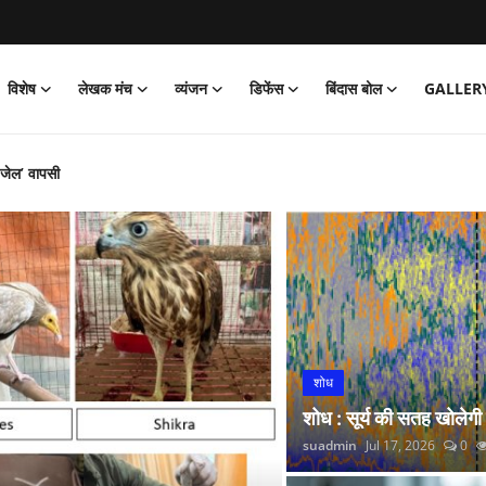
विशेष
लेखक मंच
व्यंजन
डिफेंस
बिंदास बोल
GALLER
‘जेल’ वापसी
को पार्क
और नितीश कुमार हारे!
िया साइक्लोथॉन 2026 का आयोजन
्प अभियान’ की शुरुआत की
 लगाई सोने की झड़ी
्रांतीय बैठक
शोध
 रंगारंग समारोह
शोध : सूर्य की सतह खोलेगी
रदर्शन
suadmin
Jul 17, 2026
0
कर डोभाल ने की राष्ट्र सेवा