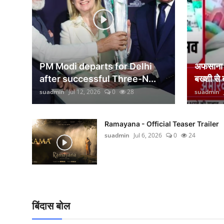
वीकेंड लाइफ
शिक्षा
अंतर्राष्ट्रीय
PM Modi departs for Delhi
अफसाना ल
viral
after successful Three-N...
बख्शी से
suadmin
Jul 12, 2026
0
28
suadmin
साहित्य
सांस्कृतिक
Ramayana - Official Teaser Trailer
suadmin
Jul 6, 2026
0
24
आर्थिक
विज्ञान - तकनीक
खेती-किसानी
बिंदास बोल
ग्राम - पंचायत