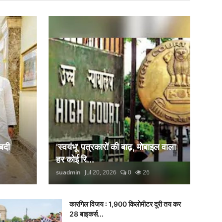
बदी
'स्वयंभू' पत्रकारों की बाढ़, मोबाइल वाला
हर कोई रि...
suadmin
Jul 20, 2026
0
26
कारगिल विजय : 1,900 किलोमीटर दूरी तय कर
28 बाइकर्स...