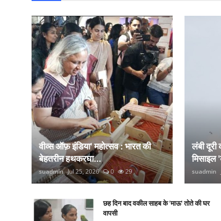
वीव्स ऑफ़ इंडिया' महोत्सव : भारत की
लंबी दूरी
बेहतरीन हथकरघा...
मिसाइल '
suadmin
Jul 25, 2026
0
29
suadmin
छह दिन बाद वकील साहब के 'माऊ' तोते की घर
वापसी