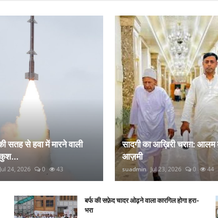
 की सतह से हवा में मारने वाली
सादगी का आख़िरी चराग़: आलम 
कुश...
आज़मी
Jul 24, 2026
0
43
suadmin
Jul 23, 2026
0
44
बर्फ की सफ़ेद चादर ओढ़ने वाला कारगिल होगा हरा-
भरा