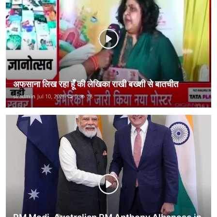
कानून
राजनीति
वीडियो
अफसाना लिख रहा हूँ की लेखिका राखी बख्शी से बातचीत
suadmin
Jul 10, 2026
0
28