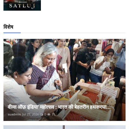
विशेष
वीव्स ऑफ़ इंडिया' महोत्सव : भारत की बेहतरीन हथकरघा...
suadmin
Jul 25, 2026
0
31