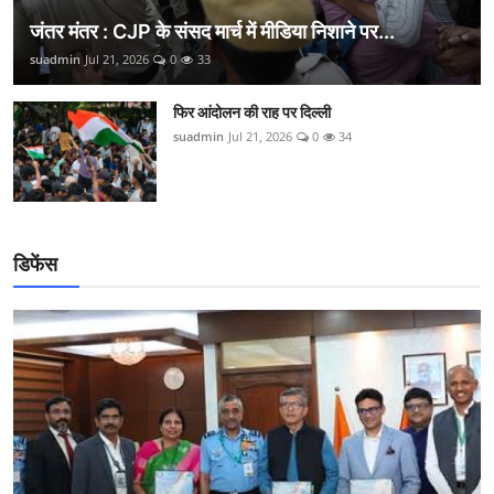
जंतर मंतर : CJP के संसद मार्च में मीडिया निशाने पर...
suadmin
Jul 21, 2026
0
33
फिर आंदोलन की राह पर दिल्ली
suadmin
Jul 21, 2026
0
34
डिफेंस