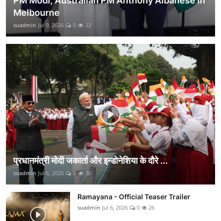
PM Modi, Australian PM Anthony Albanese in
Melbourne
suadmin
Jul 9, 2026
0
22
प्रधानमंत्री मोदी जकार्ता और इन्डोनेशिया के दौरे ...
suadmin
Jul 6, 2026
0
30
Ramayana - Official Teaser Trailer
suadmin
Jul 6, 2026
0
26