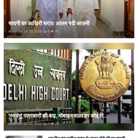
सादगी का आख़िरी चराग़: आलम बदी आज़मी
suadmin
Jul 23, 2026
0
45
'स्वयंभू' पत्रकारों की बाढ़, मोबाइल वाला हर कोई रि...
suadmin
Jul 20, 2026
0
26