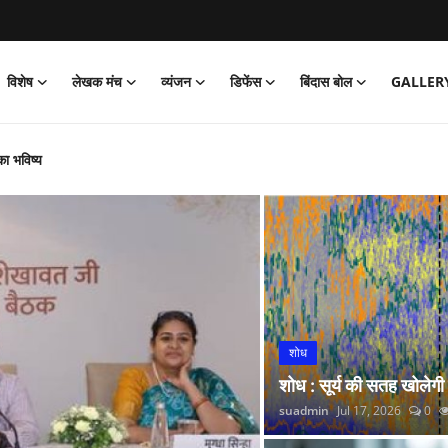
विशेष
लेखक मंच
व्यंजन
डिफेंस
बिंदास बोल
GALLER
का भविष्य
‘जेल’ वापसी
को पार्क
और नितीश कुमार हारे!
िया साइक्लोथॉन 2026 का आयोजन
्प अभियान’ की शुरुआत की
 लगाई सोने की झड़ी
्रांतीय बैठक
शोध
 रंगारंग समारोह
शोध : सूर्य की सतह खोलेगी
रदर्शन
suadmin
Jul 17, 2026
0
कर डोभाल ने की राष्ट्र सेवा