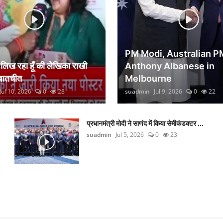
PM Modi, Australian P
िख रहा हूँ की लेखिका राखी
Anthony Albanese in
 बातचीत
Melbourne
Jul 10, 2026
0
28
suadmin
Jul 9, 2026
0
22
प्रधानमंत्री मोदी ने साणंद में किया सेमीकंडक्टर ...
suadmin
Jul 5, 2026
0
23