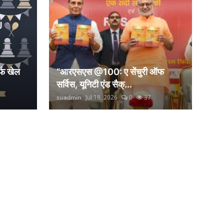
्फ खेल
“आरएसएस @100: ए सेंचुरी ऑफ
सर्विस, यूनिटी एंड सैक्...
suadmin
Jul 18, 2026
0
37