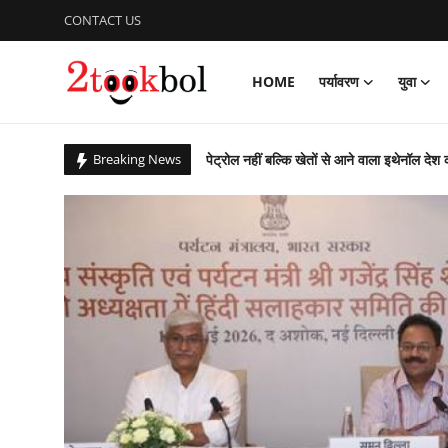
CONTACT US
HOME
पर्यावरण
युवा
Login
Register
पेट्रोल नहीं बल्कि खेतों से आने वाला इथेनॉल देश 
सात सालों से 36 देशों में छिपे 274 अपराधियों की 
Breaking News
Home
कचरे से कंचन: कूड़े के पहाड़ को बना दिया राप्ती ई
पर्यावरण
बिहार उपचुनाव : पीके जीते, भाजपा, लालू यादव 
आजादी के 79 वर्ष के उपलक्ष्य में एनसीसी ने क
युवा
पीएम ने ‘नशा मुक्त युवा फॉर विकसित भारत संकल
विशेष
ग्लासगो कॉमनवेल्थ खेलों में भारत मुक्केबाजों ने
संस्कार भारती, साहित्य विभाग की अवध प्रांत की प
लेखक मंच
गुरु पूर्णिमा : शिष्यों ने किया डॉ अजय का गुरुपूजन,
व्यंजन
राष्ट्रीय शूटिंग में भास्कर नाथ पांडेय का शानदार प्
पाकिस्तान में छह वर्षों तक विपरीत परिस्थितियों रह
डिफेंस