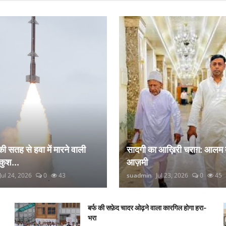
 की सतह से हवा में मारने वाली
सादगी का आख़िरी चराग़: आलम 
कुश...
आज़मी
Jul 24, 2026
0
43
suadmin
Jul 23, 2026
0
45
बर्फ की सफ़ेद चादर ओढ़ने वाला कारगिल होगा हरा-
भरा