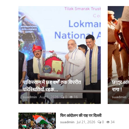
कानून
राजनीति
वीडियो
पाकिस्तान में छह वर्षों तक विपरीत
छात्र आ
परिस्थितियों रहक...
रागा !
suadmin
Aug 1, 2026
0
16
suadmin
फिर आंदोलन की राह पर दिल्ली
suadmin
Jul 21, 2026
0
34