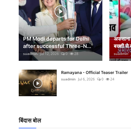
वीकेंड लाइफ
शिक्षा
अंतर्राष्ट्रीय
PM Modi departs for Delhi
अफसाना ल
viral
after successful Three-N...
बख्शी से
suadmin
Jul 12, 2026
0
28
suadmin
साहित्य
सांस्कृतिक
Ramayana - Official Teaser Trailer
suadmin
Jul 6, 2026
0
24
आर्थिक
विज्ञान - तकनीक
खेती-किसानी
बिंदास बोल
ग्राम - पंचायत