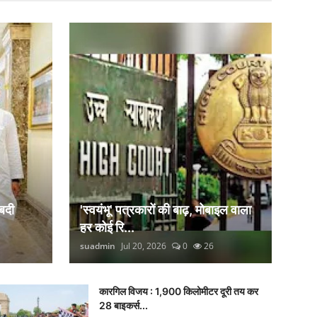
बदी
'स्वयंभू' पत्रकारों की बाढ़, मोबाइल वाला
हर कोई रि...
suadmin
Jul 20, 2026
0
26
कारगिल विजय : 1,900 किलोमीटर दूरी तय कर
28 बाइकर्स...