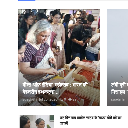
वीव्स ऑफ़ इंडिया' महोत्सव : भारत की
लंबी दूरी
बेहतरीन हथकरघा...
मिसाइल '
suadmin
Jul 25, 2026
0
29
suadmin
छह दिन बाद वकील साहब के 'माऊ' तोते की घर
वापसी