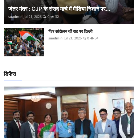
जंतर मंतर : CJP के संसद मार्च में मीडिया निशाने पर...
suadmin
Jul 21, 2026
0
32
फिर आंदोलन की राह पर दिल्ली
suadmin
Jul 21, 2026
0
34
डिफेंस