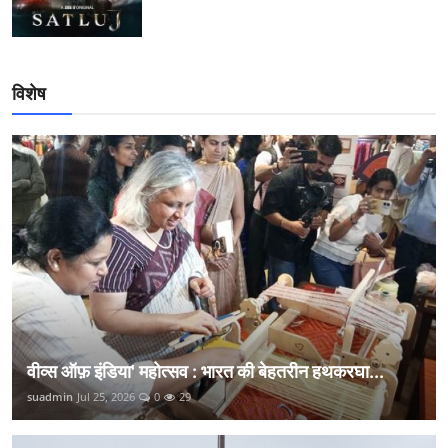
विशेष
वीव्स ऑफ़ इंडिया' महोत्सव : भारत की बेहतरीन हथकरघा...
suadmin
Jul 25, 2026
0
29