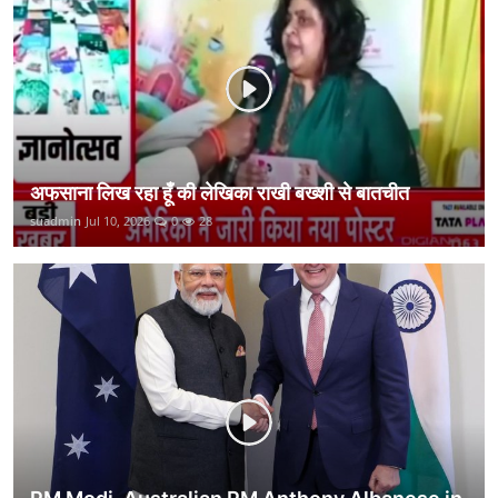
कानून
राजनीति
वीडियो
अफसाना लिख रहा हूँ की लेखिका राखी बख्शी से बातचीत
suadmin
Jul 10, 2026
0
28