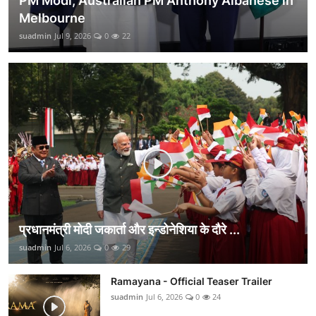
PM Modi, Australian PM Anthony Albanese in
Melbourne
suadmin
Jul 9, 2026
0
22
प्रधानमंत्री मोदी जकार्ता और इन्डोनेशिया के दौरे ...
suadmin
Jul 6, 2026
0
29
Ramayana - Official Teaser Trailer
suadmin
Jul 6, 2026
0
24