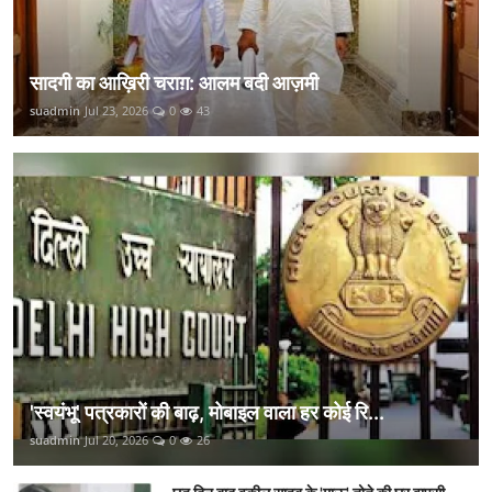
सादगी का आख़िरी चराग़: आलम बदी आज़मी
suadmin
Jul 23, 2026
0
43
'स्वयंभू' पत्रकारों की बाढ़, मोबाइल वाला हर कोई रि...
suadmin
Jul 20, 2026
0
26