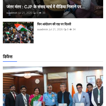
जंतर मंतर : CJP के संसद मार्च में मीडिया निशाने पर...
suadmin
Jul 21, 2026
0
33
फिर आंदोलन की राह पर दिल्ली
suadmin
Jul 21, 2026
0
34
डिफेंस