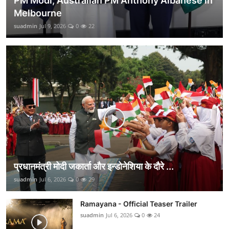
PM Modi, Australian PM Anthony Albanese in
Melbourne
suadmin
Jul 9, 2026
0
22
प्रधानमंत्री मोदी जकार्ता और इन्डोनेशिया के दौरे ...
suadmin
Jul 6, 2026
0
29
Ramayana - Official Teaser Trailer
suadmin
Jul 6, 2026
0
24