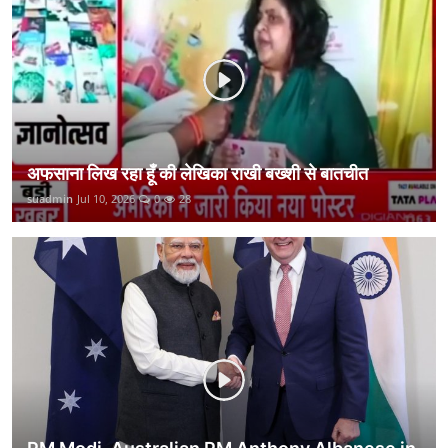
कानून
राजनीति
वीडियो
अफसाना लिख रहा हूँ की लेखिका राखी बख्शी से बातचीत
suadmin
Jul 10, 2026
0
28