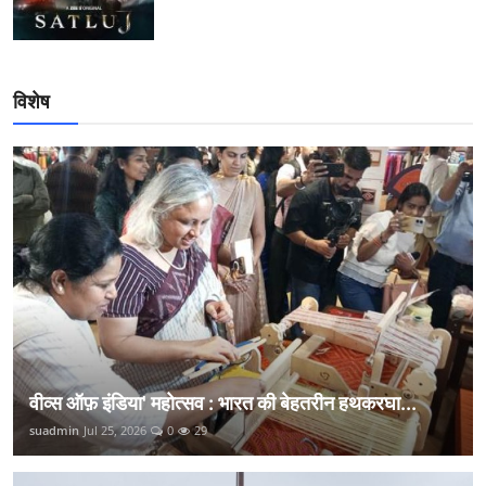
विशेष
वीव्स ऑफ़ इंडिया' महोत्सव : भारत की बेहतरीन हथकरघा...
suadmin
Jul 25, 2026
0
29